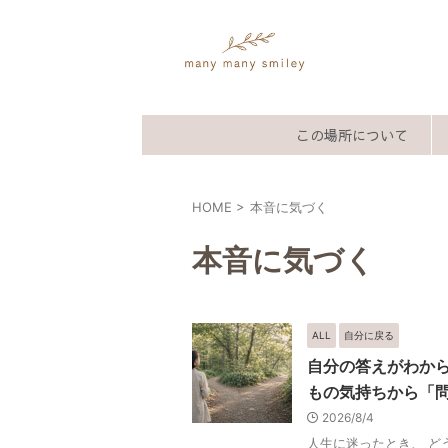
この場所について
HOME
>
本音に気づく
本音に気づく
ALL
自分に戻る
自分の答えがわか
もの気持ちから「
2026/8/4
人生に迷ったとき、 ど