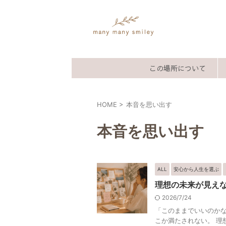
この場所について
HOME
>
本音を思い出す
本音を思い出す
ALL
安心から人生を選ぶ
理想の未来が見え
2026/7/24
「このままでいいのかな
こか満たされない。 理